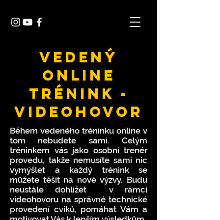
Vedený
ONLINE
TRÉNINK -
VIDEOHOVOR
Během vedeného tréninku online v
tom nebudete sami. Celým
tréninkem vás jako osobní trenér
provedu, takže nemusíte sami nic
vymýšlet a každý trénink se
můžete těšit na nové výzvy. Budu
neustále dohlížet v rámci
videohovoru na správné technické
provedení cviků, pomáhat Vám a
motivovat Vás k lepším výsledkům.