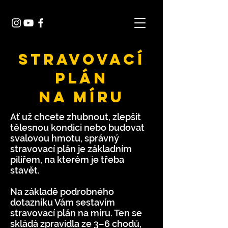
STRAVOVACÍ
PLÁN
NA MíRU
Ať už chcete zhubnout, zlepšit
tělesnou kondici nebo budovat
svalovou hmotu, správný
stravovací plán je základním
pilířem, na kterém je třeba
stavět.
Na základě podrobného
dotazníku Vám sestavím
stravovací plán na míru. Ten se
skládá zpravidla ze 3–6 chodů,