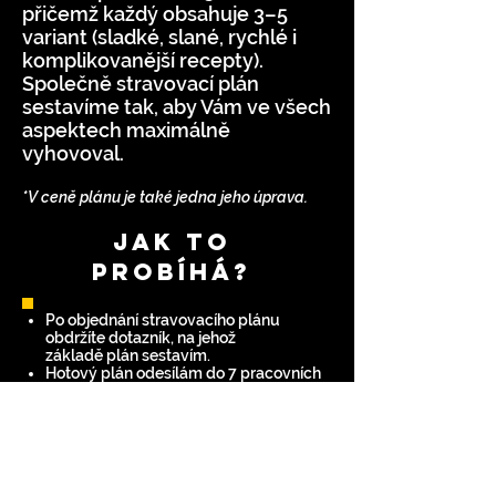
přičemž každý obsahuje 3–5
variant (sladké, slané, rychlé i
komplikovanější recepty).
Společně stravovací plán
sestavíme tak, aby Vám ve všech
aspektech maximálně
vyhovoval.
*V ceně plánu je také jedna jeho úprava.
JAK TO
PROBÍHÁ?
Po objednání stravovacího plánu
obdržíte dotazník, na jehož
základě plán sestavím.
Hotový plán odesílám do 7 pracovních
dnů od obdržení platby a vyplněného
dotazníku.
CENA
2099,-